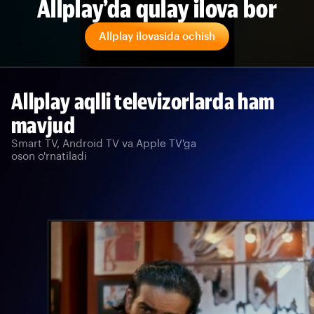
Allplay’da qulay ilova bor
Allplay ilovasida ochish
Allplay aqlli televizorlarda ham
mavjud
Smart TV, Android TV va Apple TV'ga
oson o'rnatiladi