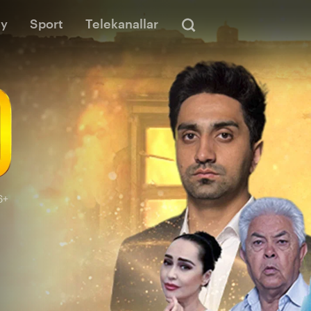
iy
Sport
Telekanallar
6+