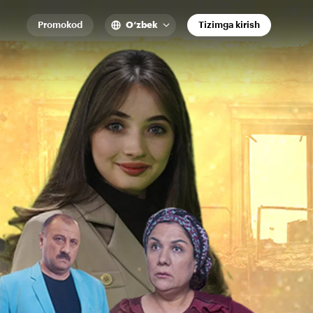
Promokod
O‘zbek
Tizimga kirish