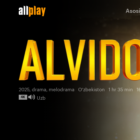
Asos
Прощай
2025, drama, melodrama
O‘zbekiston
1 hr 35 min
1
Uzb
4K