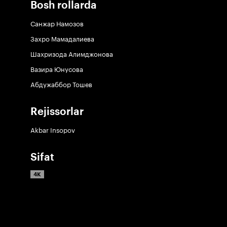
Bosh rollarda
Санжар Намозов
Захро Мамадалиева
Шахризода Алимджонова
Вазира Юнусова
Абдужаббор Тошев
Rejissorlar
Akbar Insopov
Sifat
4K