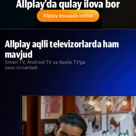
Allplay’da qulay ilova bor
Allplay ilovasida ochish
Allplay aqlli televizorlarda ham
mavjud
Smart TV, Android TV va Apple TV'ga
oson o'rnatiladi