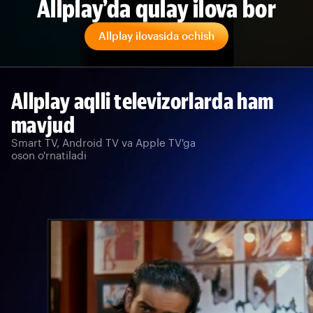
Allplay’da qulay ilova bor
Allplay ilovasida ochish
Allplay aqlli televizorlarda ham
mavjud
Smart TV, Android TV va Apple TV'ga
oson o'rnatiladi