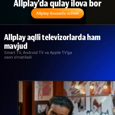
Allplay’da qulay ilova bor
Allplay ilovasida ochish
Allplay aqlli televizorlarda ham
mavjud
Smart TV, Android TV va Apple TV'ga
oson o'rnatiladi