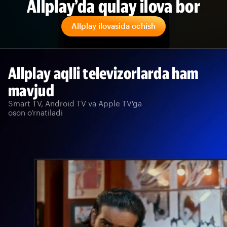
Allplay’da qulay ilova bor
Allplay ilovasida ochish
Allplay aqlli televizorlarda ham
mavjud
Smart TV, Android TV va Apple TV'ga
oson o'rnatiladi