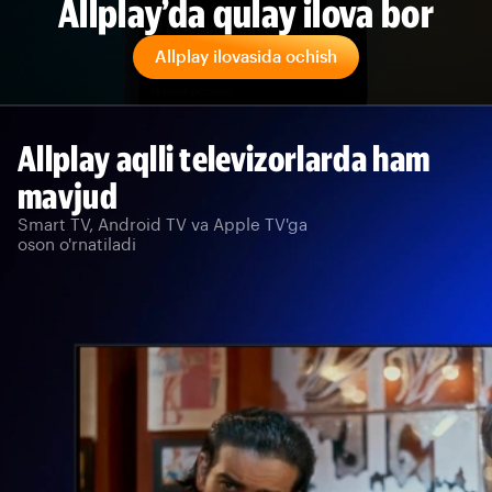
Allplay’da qulay ilova bor
Allplay ilovasida ochish
Allplay aqlli televizorlarda ham
mavjud
Smart TV, Android TV va Apple TV'ga
oson o'rnatiladi