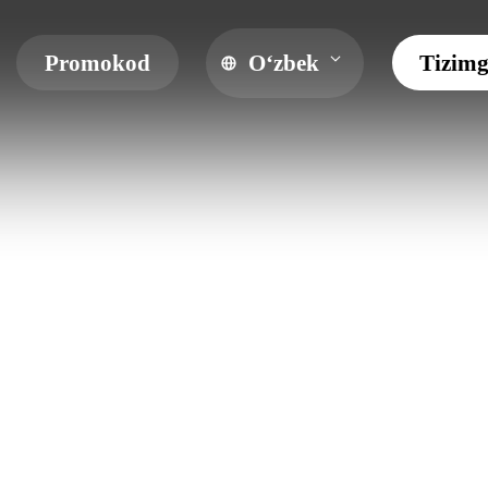
Promokod
O‘zbek
Tizimg