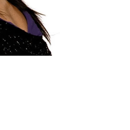
itaniyalik diplomat haqidagi hikoy
Inglish deb o‘ylashadi. Shu