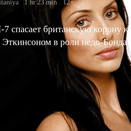
taniya
1 hr 23 min
12+
7 спасает британскую корону к
м Эткинсоном в роли недо-Бонда