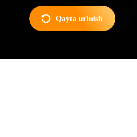
Qayta urinish
Film haqida
Bu tasavvur qilish mumkin 
Uni adashib Britaniyaning e