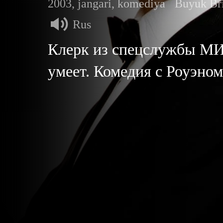
2003, jangari, komediya
Buyuk Bri
Rus
Клерк из спецслужбы МИ-
умеет. Комедия с Роуэно