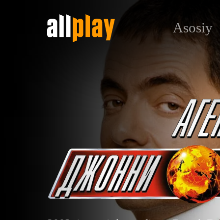
Asosiy
Агент Джонни Инглиш