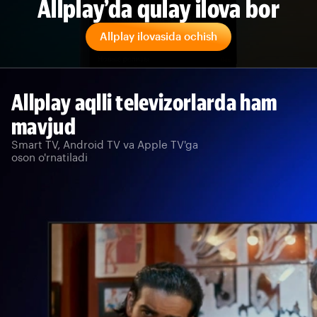
Allplay’da qulay ilova bor
Allplay ilovasida ochish
Allplay aqlli televizorlarda ham
mavjud
Smart TV, Android TV va Apple TV'ga
oson o'rnatiladi