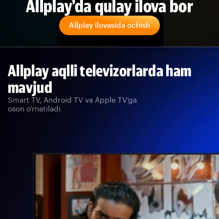
Allplay’da qulay ilova bor
Allplay ilovasida ochish
Allplay aqlli televizorlarda ham
mavjud
Smart TV, Android TV va Apple TV'ga
oson o'rnatiladi