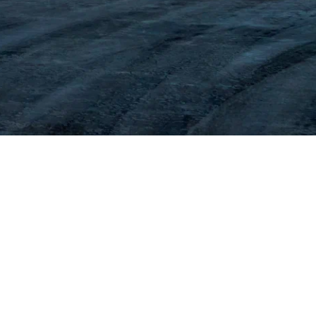
 Cresta JZX-71 asosida drift
 oddiy yigit haqidagi hikoya: u