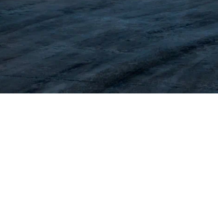
no bo‘lib, noyob 1987 yilgi Toyota
iladi. Bu Kamchatkada yashaydigan