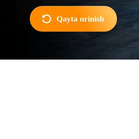
Qayta urinish
Film haqida
Aleksey Kozlov driftga osh
mashinasi yasashga qaror q