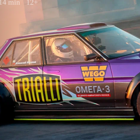
 14 min
12+