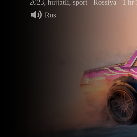
2023, hujjatli, sport
Rossiya
1 hr
Rus