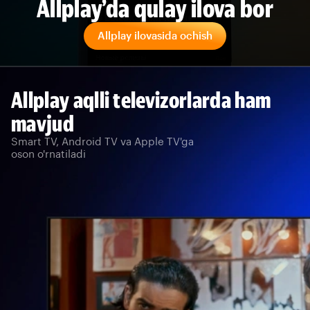
Allplay’da qulay ilova bor
Allplay ilovasida ochish
Allplay aqlli televizorlarda ham
mavjud
Smart TV, Android TV va Apple TV'ga
oson o'rnatiladi