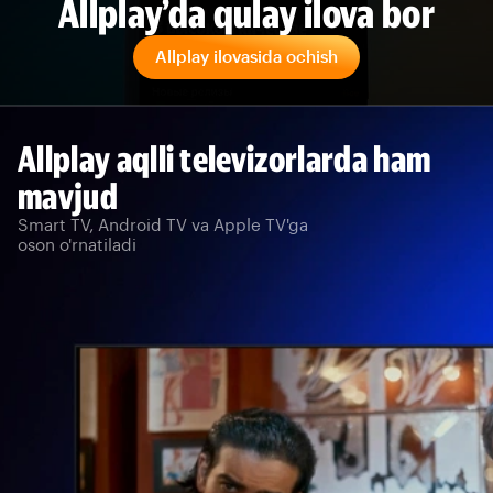
Allplay’da qulay ilova bor
Allplay ilovasida ochish
Allplay aqlli televizorlarda ham
mavjud
Smart TV, Android TV va Apple TV'ga
oson o'rnatiladi