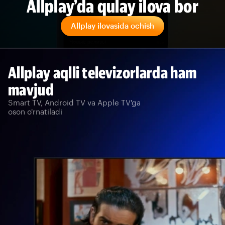
Allplay’da qulay ilova bor
Allplay ilovasida ochish
Allplay aqlli televizorlarda ham
mavjud
Smart TV, Android TV va Apple TV'ga
oson o'rnatiladi