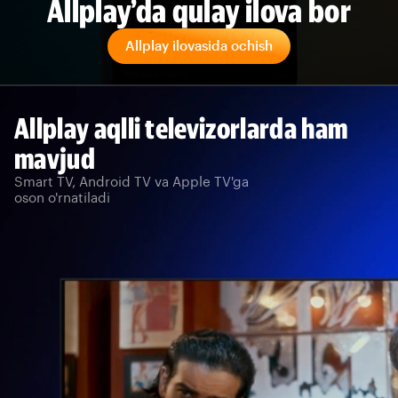
Allplay’da qulay ilova bor
Allplay ilovasida ochish
Allplay aqlli televizorlarda ham
mavjud
Smart TV, Android TV va Apple TV'ga
oson o'rnatiladi