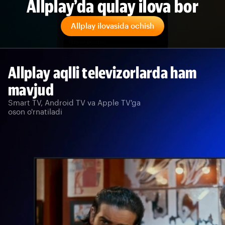
Allplay’da qulay ilova bor
Allplay ilovasida ochish
Allplay aqlli televizorlarda ham
mavjud
Smart TV, Android TV va Apple TV'ga
oson o'rnatiladi