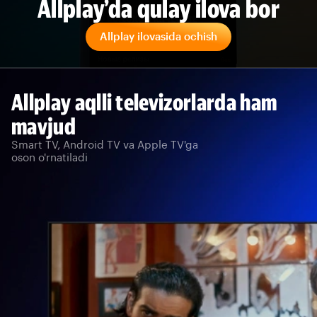
Allplay’da qulay ilova bor
Allplay ilovasida ochish
Allplay aqlli televizorlarda ham
mavjud
Smart TV, Android TV va Apple TV'ga
oson o'rnatiladi