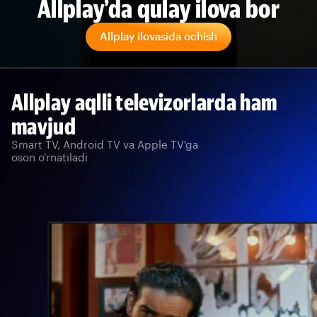
Allplay’da qulay ilova bor
Allplay ilovasida ochish
Allplay aqlli televizorlarda ham
mavjud
Smart TV, Android TV va Apple TV'ga
oson o'rnatiladi