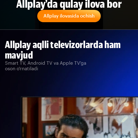
Allplay’da qulay ilova bor
Allplay ilovasida ochish
Allplay aqlli televizorlarda ham
mavjud
Smart TV, Android TV va Apple TV'ga
oson o'rnatiladi