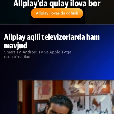
Allplay’da qulay ilova bor
Allplay ilovasida ochish
Allplay aqlli televizorlarda ham
mavjud
Smart TV, Android TV va Apple TV'ga
oson o'rnatiladi