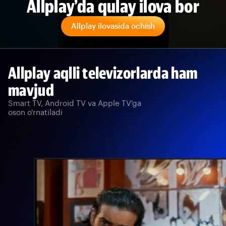
Allplay’da qulay ilova bor
Allplay ilovasida ochish
Allplay aqlli televizorlarda ham
mavjud
Smart TV, Android TV va Apple TV'ga
oson o'rnatiladi