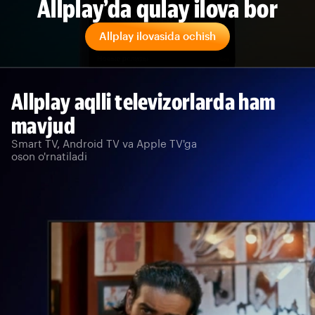
Allplay’da qulay ilova bor
Allplay ilovasida ochish
Allplay aqlli televizorlarda ham
mavjud
Smart TV, Android TV va Apple TV'ga
oson o'rnatiladi