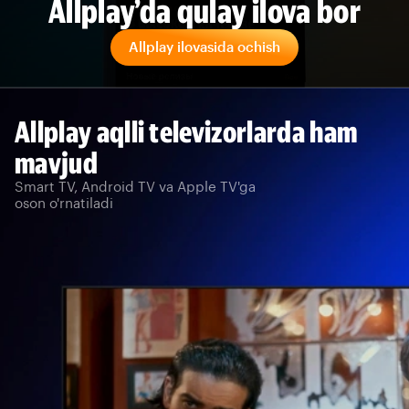
Allplay’da qulay ilova bor
Allplay ilovasida ochish
Allplay aqlli televizorlarda ham
mavjud
Smart TV, Android TV va Apple TV'ga
oson o'rnatiladi