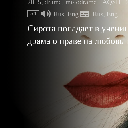
2005, drama, melodrama
AQSH
Rus, Eng
Rus, Eng
5.1
Сирота попадает в учени
драма о праве на любовь 