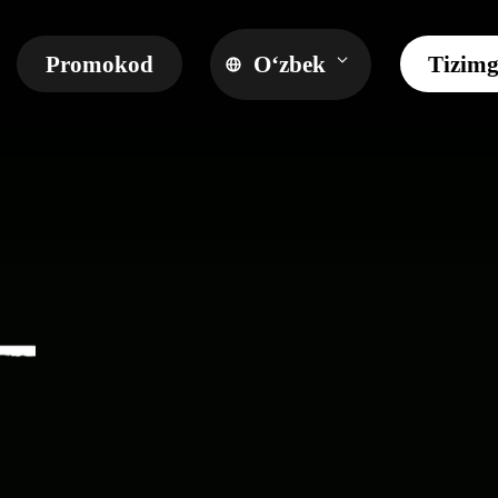
Promokod
O‘zbek
Tizimg