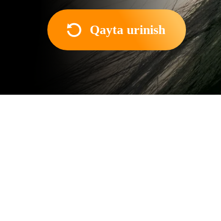
Qayta urinish
Film haqida
Kambag‘al yapon oilasidan b
go‘zal va mashhur geisha Sa