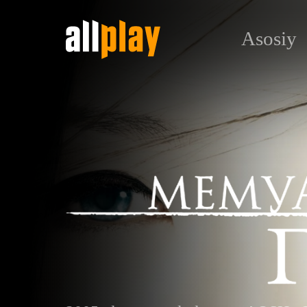
Asosiy
Мемуары гейши