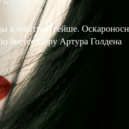
2 hr 25 min
18+
цы к опытной гейше. Оскароносн
по бестселлеру Артура Голдена