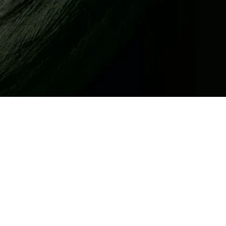
o‘lgan kichkina qiz geisha uyiga xi
yuriga aylanadi, san’atining barcha 