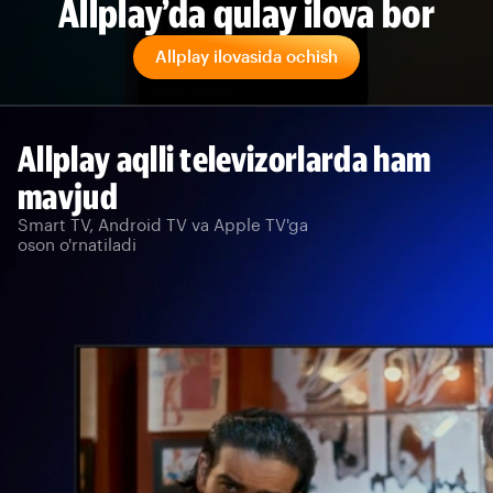
Allplay’da qulay ilova bor
Allplay ilovasida ochish
Allplay aqlli televizorlarda ham
mavjud
Smart TV, Android TV va Apple TV'ga
oson o'rnatiladi