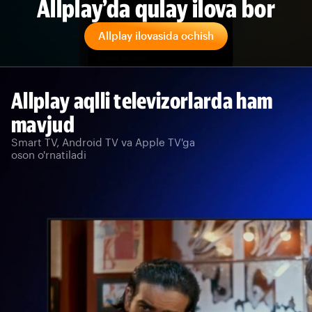
Allplay’da qulay ilova bor
Allplay ilovasida ochish
Allplay aqlli televizorlarda ham
mavjud
Smart TV, Android TV va Apple TV'ga
oson o'rnatiladi