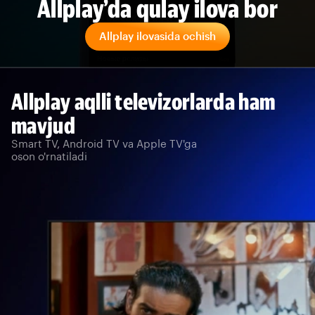
Allplay’da qulay ilova bor
Allplay ilovasida ochish
Allplay aqlli televizorlarda ham
mavjud
Smart TV, Android TV va Apple TV'ga
oson o'rnatiladi