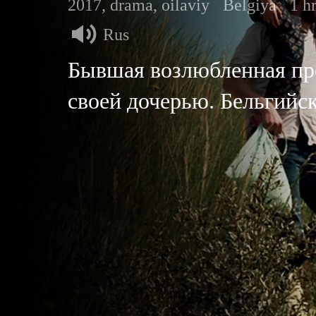
2017, drama, oilaviy
Belgiya
1 h
Rus
Бывшая возлюбленная пр
своей дочерью. Бельгийс