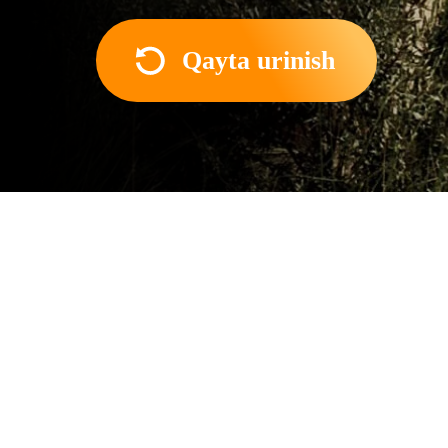
Qayta urinish
Film haqida
Besh yillik ayriliqdan so‘n
qizi bilan bir oz qolib tu