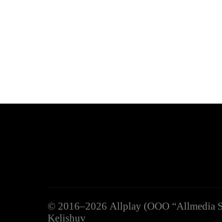
Амели ван Элбт
©
2016–2026
Allplay (OOO “Allmedia S
Kelishuv