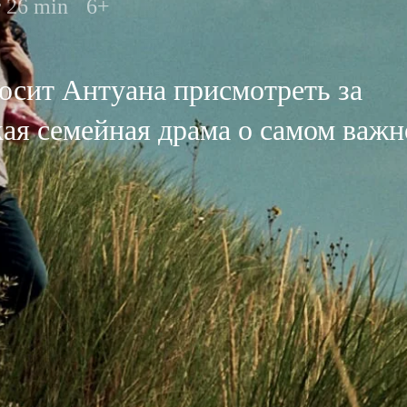
r 26 min
6+
осит Антуана присмотреть за
кая семейная драма о самом важ