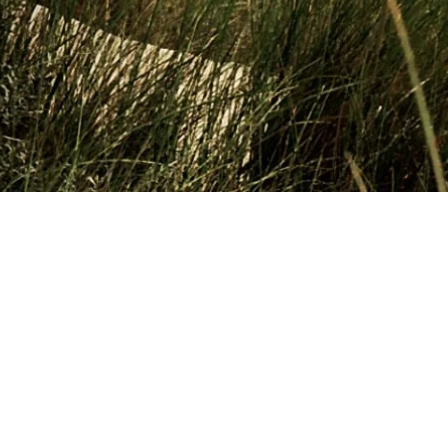
g Antuan Bryusselga qaytib, bir pay
rishni so‘raydi, ammo enaga kelmay