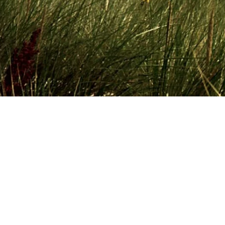
tlar sevgan ayolini ko‘rgani boradi
di va qisqa yordam kutilmagan sino