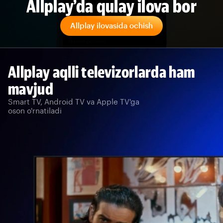
Allplay’da qulay ilova bor
Allplay ilovasida ochish
Allplay aqlli televizorlarda ham
mavjud
Smart TV, Android TV va Apple TV'ga
oson o'rnatiladi