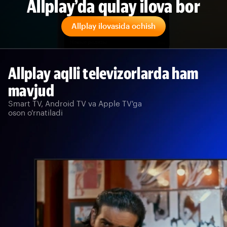
Allplay’da qulay ilova bor
Allplay ilovasida ochish
Allplay aqlli televizorlarda ham
mavjud
Smart TV, Android TV va Apple TV'ga
oson o'rnatiladi