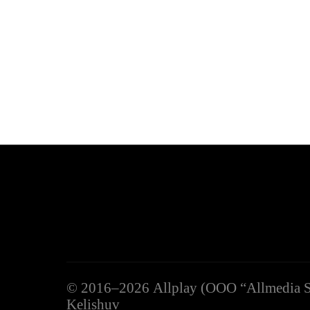
Кеннет Карлстад
©
2016–2026
Allplay (OOO “Allmedia S
Kelishuv