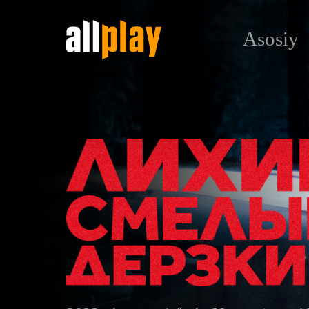
Asosiy
Лихие, смелые, дерзкие