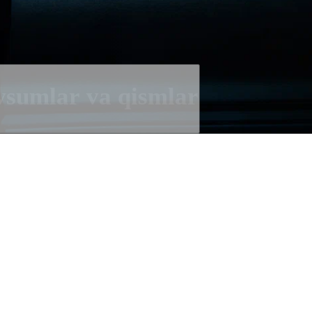
sumlar va qismlar
aning Sarpsborg shahri. Politsiya 
shmoqda. Jarohat tufayli futbol or