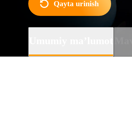
Qayta urinish
Umumiy ma’lumot
Mav
Teleseriallar haqida
2000-yillar boshi, Norvegiy
modda savdosiga qarshi kura