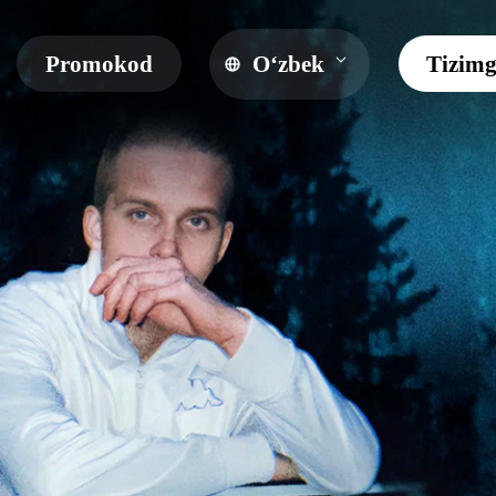
Promokod
O‘zbek
Tizimg