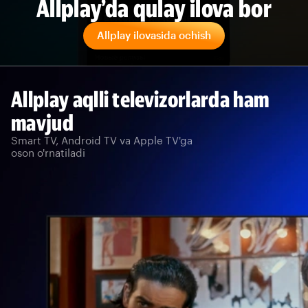
Allplay’da qulay ilova bor
Allplay ilovasida ochish
Allplay aqlli televizorlarda ham
mavjud
Smart TV, Android TV va Apple TV'ga
oson o'rnatiladi