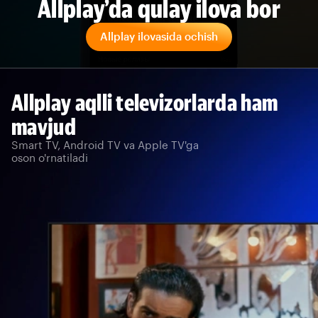
Allplay’da qulay ilova bor
Allplay ilovasida ochish
Allplay aqlli televizorlarda ham
mavjud
Smart TV, Android TV va Apple TV'ga
oson o'rnatiladi