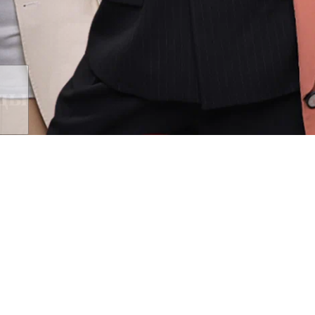
оды
нуются в вокально-музыкальном к
ики.