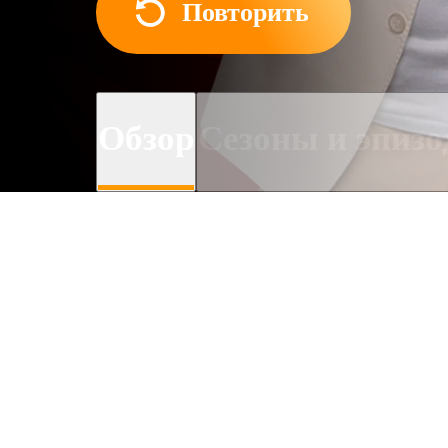
Повторить
Обзор
Сезоны и эпиз
О сериале
Дети с 6 до 15 лет сорев
признание и любовь публ