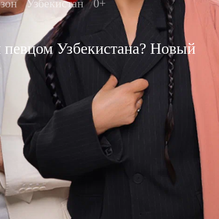
езон
Узбекистан
0+
 певцом Узбекистана? Новый
у