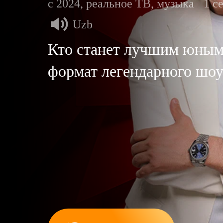
с 2024, реальное ТВ, музыка
1 с
Uzb
Кто станет лучшим юным
формат легендарного шо