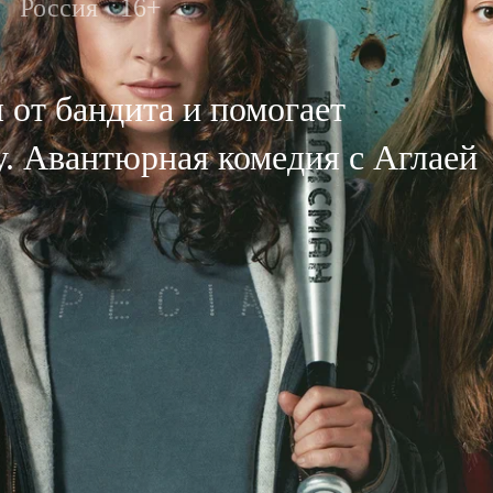
Россия
16+
 от бандита и помогает
у. Авантюрная комедия с Аглаей