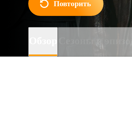
Повторить
Обзор
Сезоны и эпиз
О сериале
Красавица-оторва Лика с
стопроцентный успех всей