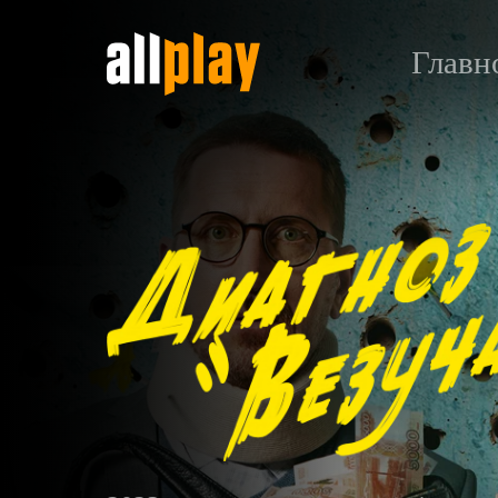
Главн
Диагноз «Везучая»