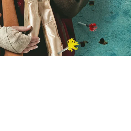
ем, что в любой афере приносит
му-то нужно состряпать грязное