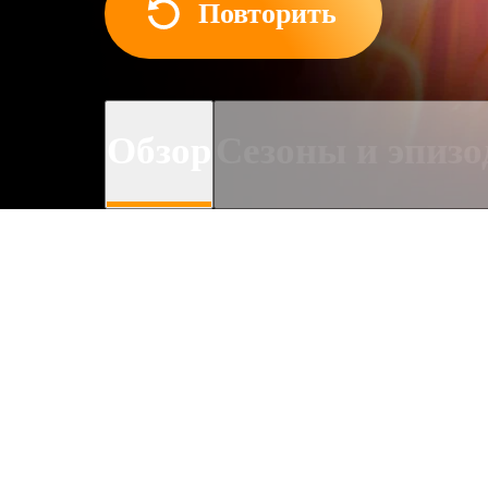
Повторить
Обзор
Сезоны и эпиз
О сериале
Несколько комиков и оди
задеть его чувства.