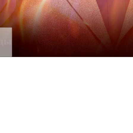
оды
н ведущий шутят над приглашенн