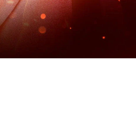
ым гостем без цели оскорбить и