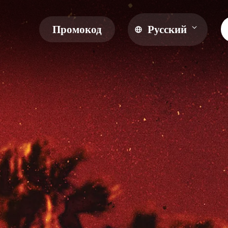
Промокод
Русский