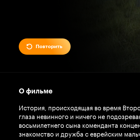
Повторить
О фильме
История, происходящая во время Второ
глаза невинного и ничего не подозрев
восьмилетнего сына коменданта концен
знакомство и дружба с еврейским маль