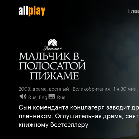
Гла
Мальчик в полосатой пижаме
2008, драма, военный
Великобритания
1 ч 30 мин.
Rus, Eng
Rus
Сын коменданта концлагеря заводит д
пленником. Оглушительная драма, снят
книжному бестселлеру