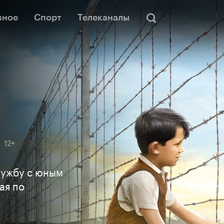
вное
Спорт
Телеканалы
12+
ружбу с юным
ая по