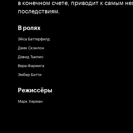
в конечном счете, приводит к самым 
последствиям.
В ролях
Эйса Баттерфилд
Джек Скэнлон
Дэвид Тьюлис
Вера Фармига
Эмбер Битти
Режиссёры
Марк Херман