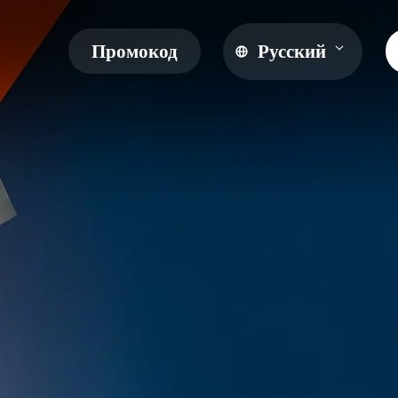
Промокод
Русский