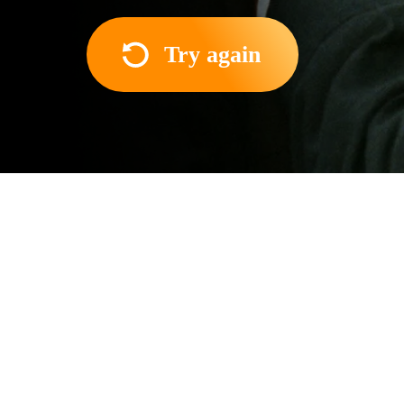
Try again
About the movie
England, late 18th century.
daughters well, so their or