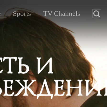
e
Sports
TV Channels
ие