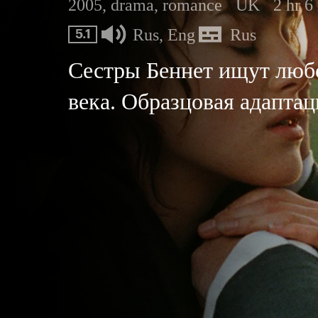
2005, drama, romance
UK
2 hr 6
Rus, Eng
Rus
5.1
Сестры Беннет ищут любов
века. Образцовая адапта