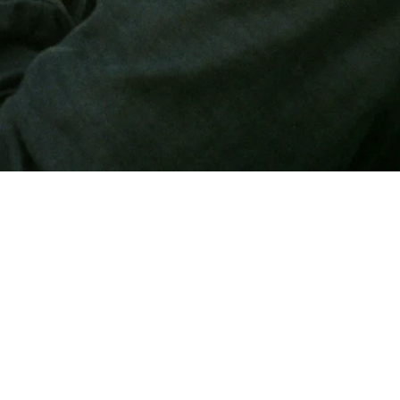
 The parents of the five Bennet sist
derly family life is turned upside