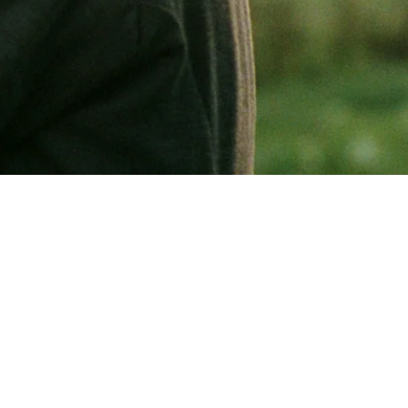
ers are determined to marry their
 down when a young gentleman, Mr.