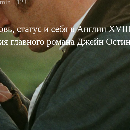
 min
12+
ь, статус и себя в Англии XVII
ция главного романа Джейн Ости